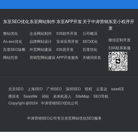
东至SEO优化
东至网站制作
东至APP开发
关于中涛营销
东至小程序开
发
整站优化
企业网站制作
IOS软件开发
公司概况
微信定制开发
AI+seo优化
品牌网站设计
安卓应用开发
SEO优化
扫码联系客服
百度SEO诊断
外贸网站建设
IOS原开发
百度优化
网站托管
营销型网站建设
APP开发服务
关键词排名
北京SEO
上海SEO
广州SEO
深圳SEO
煜程
云直达
saasEE
搜排名
SaasWe
词站
未来机器人
SiteMap
SEO导航
Copyright @2024
中涛营销SEO优化公司
中涛营销SEO公司专注东至网站优化SEO服务