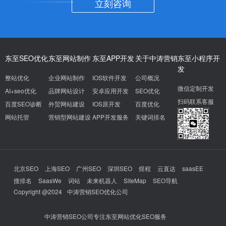
立刻咨询
东至SEO优化
东至网站制作
东至APP开发
关于中涛营销
东至小程序开
发
整站优化
企业网站制作
IOS软件开发
公司概况
微信定制开发
AI+seo优化
品牌网站设计
安卓应用开发
SEO优化
扫码联系客服
百度SEO诊断
外贸网站建设
IOS原开发
百度优化
网站托管
营销型网站建设
APP开发服务
关键词排名
北京SEO
上海SEO
广州SEO
深圳SEO
煜程
云直达
saasEE
搜排名
SaasWe
词站
未来机器人
SiteMap
SEO导航
Copyright @2024
中涛营销SEO优化公司
中涛营销SEO公司专注东至网站优化SEO服务