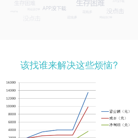
该找谁来解决这些烦恼?