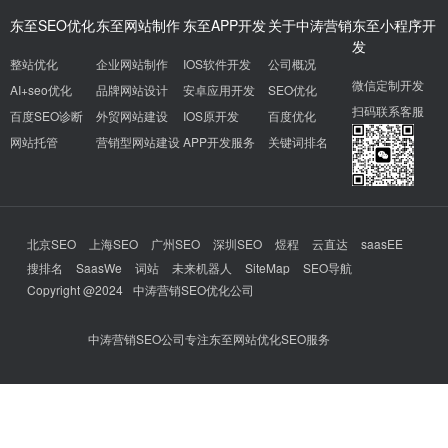
东至SEO优化
东至网站制作
东至APP开发
关于中涛营销
东至小程序开
发
整站优化
企业网站制作
IOS软件开发
公司概况
微信定制开发
AI+seo优化
品牌网站设计
安卓应用开发
SEO优化
扫码联系客服
百度SEO诊断
外贸网站建设
IOS原开发
百度优化
网站托管
营销型网站建设
APP开发服务
关键词排名
北京SEO
上海SEO
广州SEO
深圳SEO
煜程
云直达
saasEE
搜排名
SaasWe
词站
未来机器人
SiteMap
SEO导航
Copyright @2024
中涛营销SEO优化公司
中涛营销SEO公司专注东至网站优化SEO服务